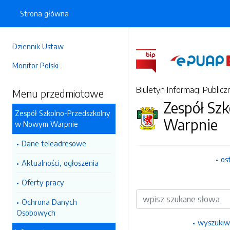
Strona główna
Dziennik Ustaw
Monitor Polski
Biuletyn Informacji Publicz
Menu przedmiotowe
Zespół Sz
Zespół Szkolno-Przedszkolny
Warpnie
w Nowym Warpnie
Dane teleadresowe
os
Aktualności, ogłoszenia
Oferty pracy
Wyszukiwarka
Ochrona Danych
Osobowych
wyszukiw