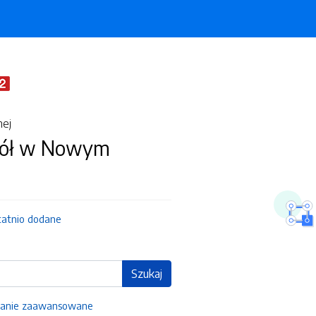
nej
kół w Nowym
tatnio dodane
Szukaj
anie zaawansowane