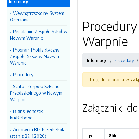
Informacje
Wewnątrzszkolny System
Oceniania
Procedury
Regulamin Zespołu Szkół w
Warpnie
Nowym Warpnie
Program Profilaktyczny
Zespołu Szkół w Nowym
Informacje
Procedury
Warpnie
Procedury
Treść do pobrania w
zał
Statut Zespołu Szkolno-
Przedszkolnego w Nowym
Warpnie
Załączniki d
Bilans jednostki
budżetowej
Archiwum BIP Przedszkola
Lp.
Plik
(stan z 27.11.2020)