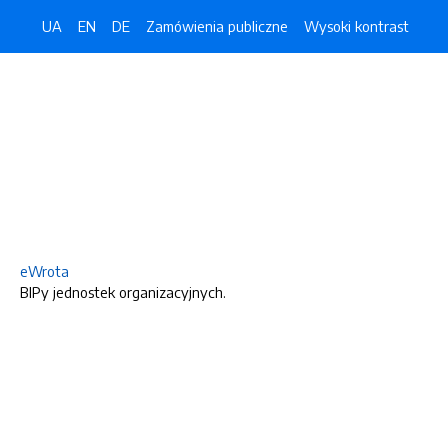
UA
EN
DE
Zamówienia publiczne
Wysoki kontrast
eWrota
BIPy jednostek organizacyjnych.