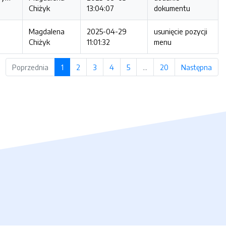
Chiżyk
13:04:07
dokumentu
Magdalena
2025-04-29
usunięcie pozycji
Chiżyk
11:01:32
menu
Poprzednia
1
2
3
4
5
…
20
Następna