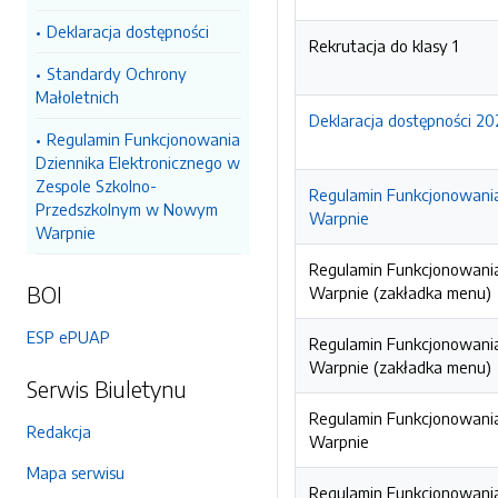
Deklaracja dostępności
Rekrutacja do klasy 1
Standardy Ochrony
Małoletnich
Deklaracja dostępności 20
Regulamin Funkcjonowania
Dziennika Elektronicznego w
Zespole Szkolno-
Regulamin Funkcjonowani
Przedszkolnym w Nowym
Warpnie
Warpnie
Regulamin Funkcjonowani
BOI
Warpnie (zakładka menu)
ESP ePUAP
Regulamin Funkcjonowani
Warpnie (zakładka menu)
Serwis Biuletynu
Regulamin Funkcjonowani
Redakcja
Warpnie
Mapa serwisu
Regulamin Funkcjonowani