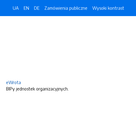
UA
EN
DE
Zamówienia publiczne
Wysoki kontrast
eWrota
BIPy jednostek organizacyjnych.