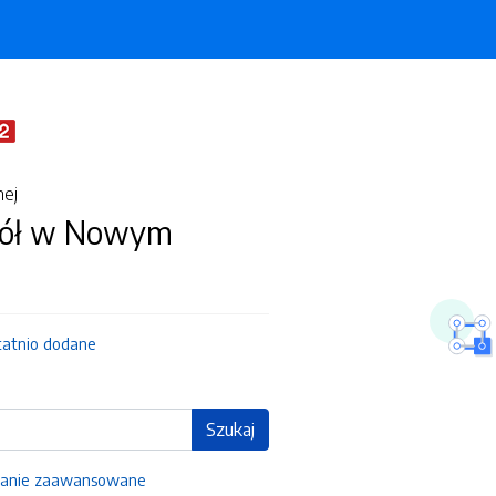
nej
kół w Nowym
tatnio dodane
Szukaj
anie zaawansowane