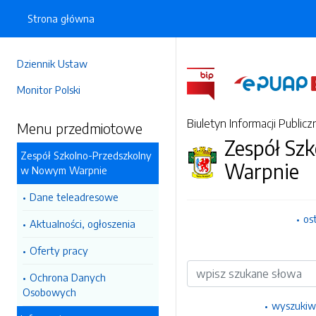
Strona główna
Dziennik Ustaw
Monitor Polski
Biuletyn Informacji Publicz
Menu przedmiotowe
Zespół Sz
Zespół Szkolno-Przedszkolny
Warpnie
w Nowym Warpnie
Dane teleadresowe
os
Aktualności, ogłoszenia
Oferty pracy
Wyszukiwarka
Ochrona Danych
Osobowych
wyszukiw