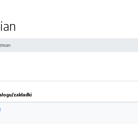
ian
 zmian
logu/zakładki
1